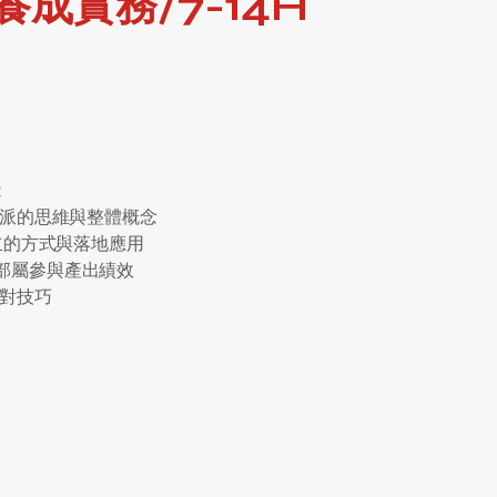
成實務/7-14H
能
務指派的思維與整體概念
建立的方式與落地應用
造部屬參與產出績效
應對技巧