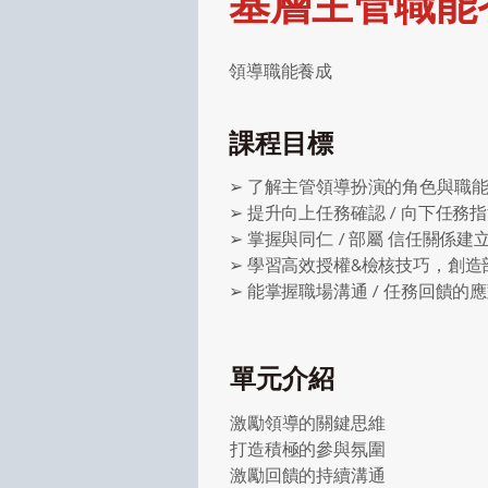
基層主管職能養
領導職能養成
課程目標
➢ 了解主管領導扮演的角色與職
➢ 提升向上任務確認 / 向下任
➢ 掌握與同仁 / 部屬 信任關係
➢ 學習高效授權&檢核技巧，創
➢ 能掌握職場溝通 / 任務回饋的
單元介紹
激勵領導的關鍵思維
打造積極的參與氛圍
激勵回饋的持續溝通