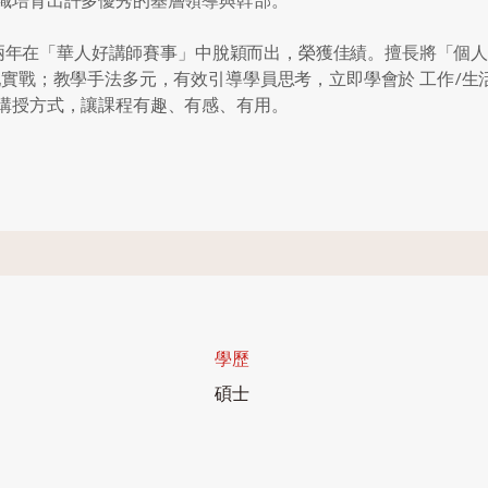
織培育出許多優秀的基層領導與幹部。
連續兩年在「華人好講師賽事」中脫穎而出，榮獲佳績。擅長將「個
配實戰；教學手法多元，有效引導學員思考，立即學會於 工作/生
講授方式，讓課程有趣、有感、有用。
學歷
碩士