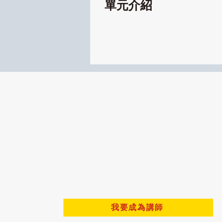
單元介紹
百大講師學企來
​聯絡電話：02-8502-2308
Email：service@hpoglobal.com
我要成為講師