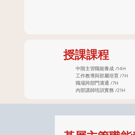
授課課程
中階主管職能養成 /14H
工作教導與部屬培育 /7H
職場跨部門溝通 /7H
內部講師培訓實務 /21H