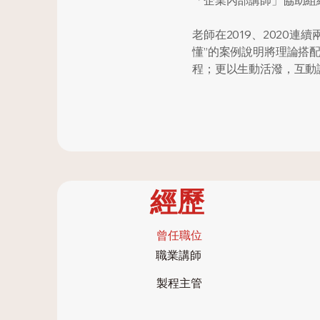
「企業內部講師」協助組
老師在2019、2020
懂”的案例說明將理論搭
程；更以生動活潑，互動
經歷
​曾任職位
職業講師
製程主管