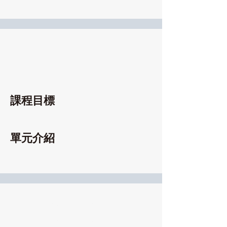
課程目標
單元介紹
百大講師學企來
​聯絡電話：02-8502-2308