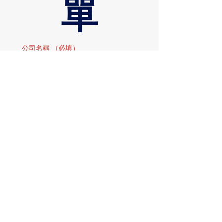
單
公司名稱
（必填）
名字
（必填）
職稱
電話
（必填）
電子郵件
（必填）
希望聯繫的講師姓名