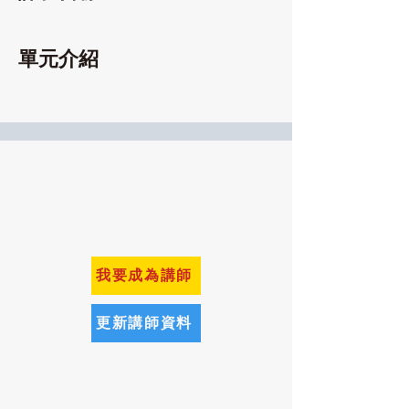
單元介紹
百大講師學企來
​聯絡電話：02-8502-2308
Email：service@hpoglobal.com
我要成為講師
更新講師資料
​免責聲明