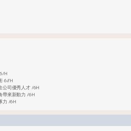
6/H
6//H
公司優秀人才 /6H
帶來新動力 /6H
 /6H