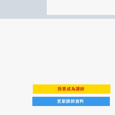
百大講師學企來
​聯絡電話：02-8502-2308
Email：service@hpoglobal.com
我要成為講師
更新講師資料
​免責聲明