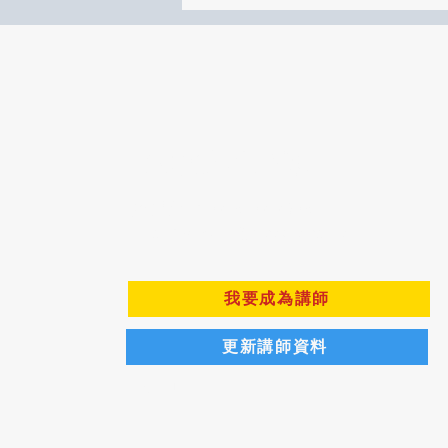
百大講師學企來
​聯絡電話：02-8502-2308
Email：service@hpoglobal.com
我要成為講師
更新講師資料
​免責聲明